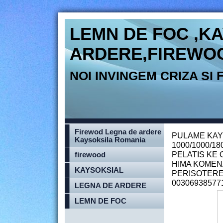
LEMN DE FOC ,K
ARDERE,FIREWO
NOI INVINGEM CRIZA SI 
Firewod Legna de ardere
PULAME KAY
Kaysoksila Romania
1000/1000/18
PELATIS KE 
firewood
HIMA KOMENA
KAYSOKSIAL
PERISOTERE
0030693857
LEGNA DE ARDERE
LEMN DE FOC